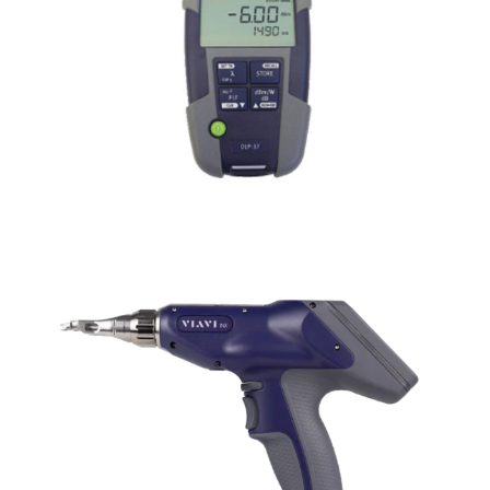
OLP-37
INX-760