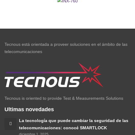
FI-
FTTH
INX-
11
760
Tecnous está orientada a proveer soluciones en el ámbito de las
telecomunicaciones
Tecnous is oriented to provide Test & Measurements Solutions
Ultimas novedades
La tecnología que puede cambiar la seguridad de las
telecomunicaciones: conocé SMARTLOCK
diciembre 1, 2025