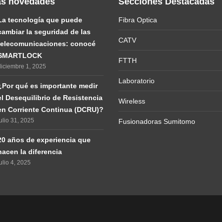
as novedades
Secciones Destacadas
La tecnología que puede
Fibra Optica
cambiar la seguridad de las
CATV
telecomunicaciones: conocé
SMARTLOCK
FTTH
diciembre 1, 2025
Laboratorio
¿Por qué es importante medir
el Desequilibrio de Resistencia
Wireless
en Corriente Continua (DCRU)?
ulio 31, 2025
Fusionadoras Sumitomo
20 años de experiencia que
hacen la diferencia
ulio 4, 2025