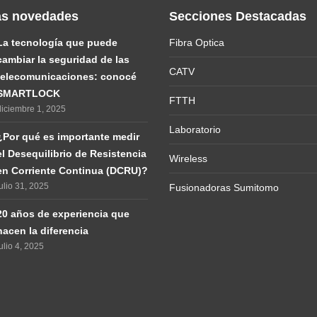
as novedades
Secciones Destacadas
La tecnología que puede
Fibra Optica
cambiar la seguridad de las
CATV
telecomunicaciones: conocé
SMARTLOCK
FTTH
diciembre 1, 2025
Laboratorio
¿Por qué es importante medir
el Desequilibrio de Resistencia
Wireless
en Corriente Continua (DCRU)?
ulio 31, 2025
Fusionadoras Sumitomo
20 años de experiencia que
hacen la diferencia
ulio 4, 2025