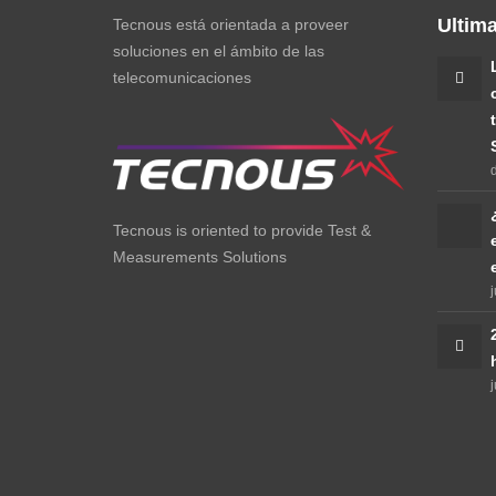
Ultim
Tecnous está orientada a proveer
soluciones en el ámbito de las
telecomunicaciones
Tecnous is oriented to provide Test &
Measurements Solutions
j
j