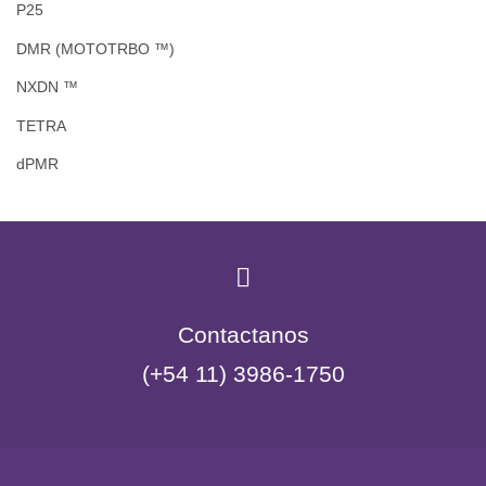
P25
DMR (MOTOTRBO ™)
NXDN ™
TETRA
dPMR
Contactanos
(+54 11) 3986-1750