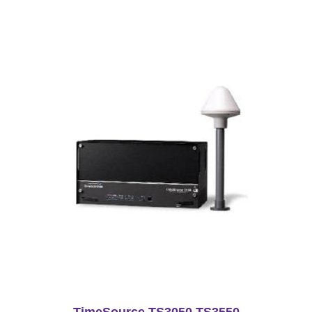
TimeSource TS3050 TS3550